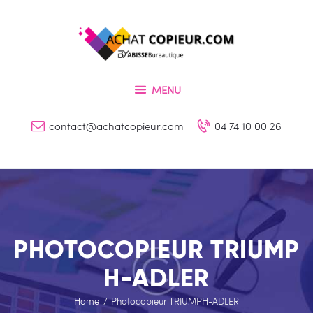
ACCUEIL
PRESTATIONS
ACHAT COPIEUR.COM
CATALOGUE PRODUITS
Vente et location des photocopieurs à Lyon
MENU
CONTACT
contact@achatcopieur.com
04 74 10 00 26
PHOTOCOPIEUR TRIUMP
H-ADLER
Home
Photocopieur TRIUMPH-ADLER