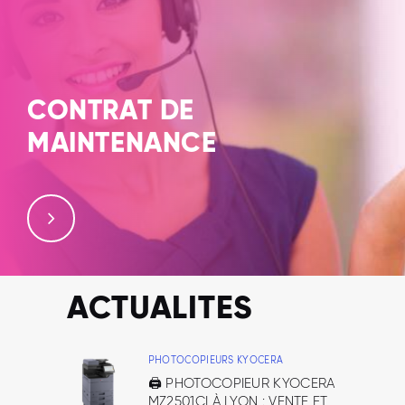
de photocopieurs, conçus pour garantir des
performances…
CONTRAT DE
MAINTENANCE
Au service de votre entreprise, réussissez votre
maintenance et votre entretien de photocopieur.
Maintenez votre photocopieur avec un service
professionnel et des instructions faciles à suivre.
Maintenance photocopieur dans la région de Lyon.
ACTUALITES
PHOTOCOPIEURS KYOCERA
🖨️ PHOTOCOPIEUR KYOCERA
MZ2501CI À LYON : VENTE ET