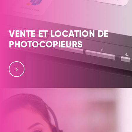
VENTE ET LOCATION DE
PHOTOCOPIEURS
Située en région
Lyonnaise, ACHATCOPIEUR.COM intervient aux
alentours de Lyon et sur toute pour proposer aux
professionnels nos matériels d’impressions. Explorez
nos solutions pour répondre à vos besoins
professionnels. Nos produits d’impression : Des
performances fiables pour votre entreprise Vous êtes à
la recherche d’un nouveau matériel de bureau tout en
souhaitant un accompagnement expert
? ACHATCOPIEUR.COM vous propose un choix varié