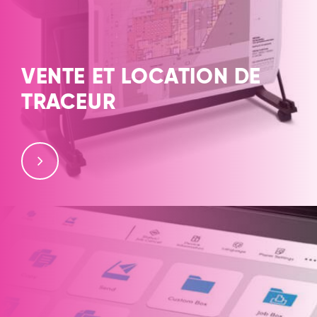
VENTE ET LOCATION DE
TRACEUR
Votre prestataire ACHATCOPIEUR.COM, vous propose
des traceurs et imprimantes grand format du A2 au
A0 sur Lyon et sa région.
Les traceurs de plans sont l’outil de travail des
ingénieurs, géomètres, bureaux d’études, cadastres et
professionnels du bâtiment pour la réalisation de
plans, plans 3D et de tracés…