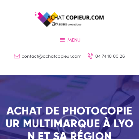
ACCUEIL
PRESTATIONS
ACHAT COPIEUR.COM
CATALOGUE PRODUITS
Vente et location des photocopieurs à Lyon
MENU
CONTACT
contact@achatcopieur.com
04 74 10 00 26
ACHAT DE PHOTOCOPIE
UR MULTIMARQUE À LYO
N ET SA RÉGION